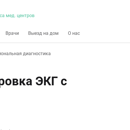
са мед. центров
Врачи
Выезд на дом
О нас
ональная диагностика
ровка ЭКГ с