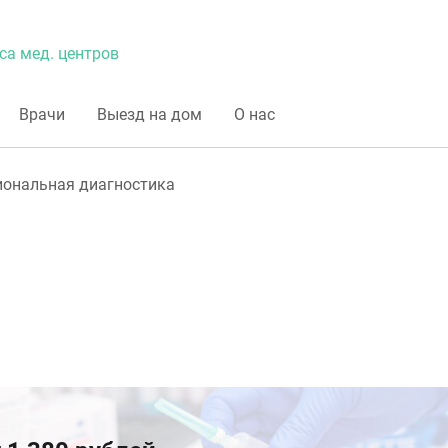
са мед. центров
Врачи
Выезд на дом
О нас
ональная диагностика