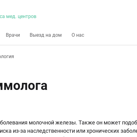
са мед. центров
Врачи
Выезд на дом
О нас
логия
ммолога
аболевания молочной железы. Также он может подоб
риска из-за наследственности или хронических забол